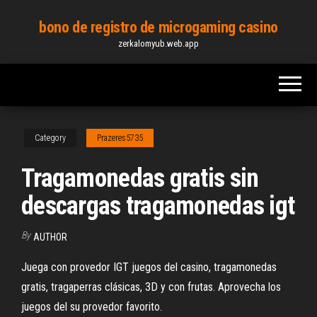
Skip
bono de registro de microgaming casino
to
zerkalomyub.web.app
the
content
Category
Prazeres5735
Tragamonedas gratis sin
descargas tragamonedas igt
By
AUTHOR
Juega con provedor IGT juegos del casino, tragamonedas
gratis, tragaperras clásicas, 3D y con frutas. Aprovecha los
juegos del su provedor favorito.