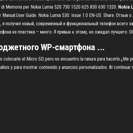
a di Memoria per Nokia Lumia 520 730 1520 625 830 630 1320.
Nokia
 Manual.User Guide. Nokia Lumia 530. Issue 1.0 EN-US. Share. Отзыв о
, я получил новый, современный и функциональный телефон всего за
ефона из пластика – много. Я привык к этому, но ожидал лучшего. 
бюджетного WP-смартфона ...
ro colocarle el Micro SD pero no encuentro la ranura para hacerlo.¿Me p
análisis y para mostrar contenido y anuncios personalizados. Al continuar