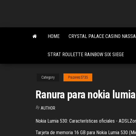
Skip
to
the
content
HOME
CRYSTAL PALACE CASINO NASS
STRAT ROULETTE RAINBOW SIX SIEGE
Category
Prazeres5735
Ranura para nokia lumia
By
AUTHOR
Nokia Lumia 530: Características oficiales - ADSLZo
Tarjeta de memoria 16 GB para Nokia Lumia 530 (Micr