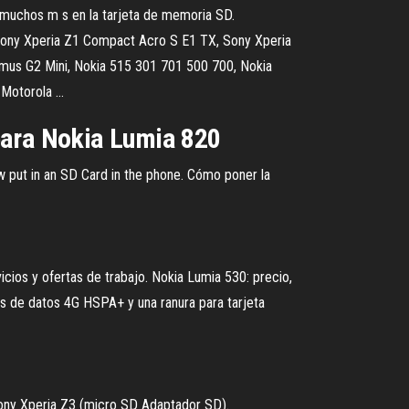
y muchos m s en la tarjeta de memoria SD.
Sony Xperia Z1 Compact Acro S E1 TX, Sony Xperia
us G2 Mini, Nokia 515 301 701 500 700, Nokia
otorola ...
para Nokia Lumia 820
w put in an SD Card in the phone. Cómo poner la
cios y ofertas de trabajo. Nokia Lumia 530: precio,
des de datos 4G HSPA+ y una ranura para tarjeta
Sony Xperia Z3 (micro SD Adaptador SD).