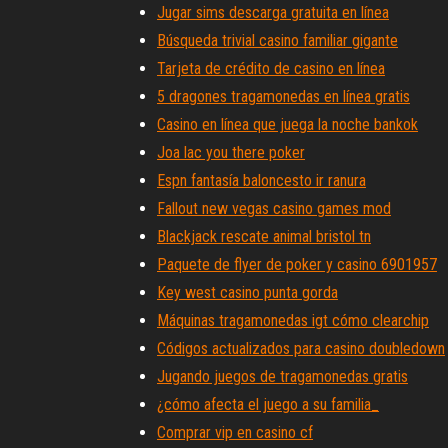
Jugar sims descarga gratuita en línea
Búsqueda trivial casino familiar gigante
Tarjeta de crédito de casino en línea
5 dragones tragamonedas en línea gratis
Casino en línea que juega la noche bankok
Joa lac you there poker
Espn fantasía baloncesto ir ranura
Fallout new vegas casino games mod
Blackjack rescate animal bristol tn
Paquete de flyer de poker y casino 6901957
Key west casino punta gorda
Máquinas tragamonedas igt cómo clearchip
Códigos actualizados para casino doubledown
Jugando juegos de tragamonedas gratis
¿cómo afecta el juego a su familia_
Comprar vip en casino cf