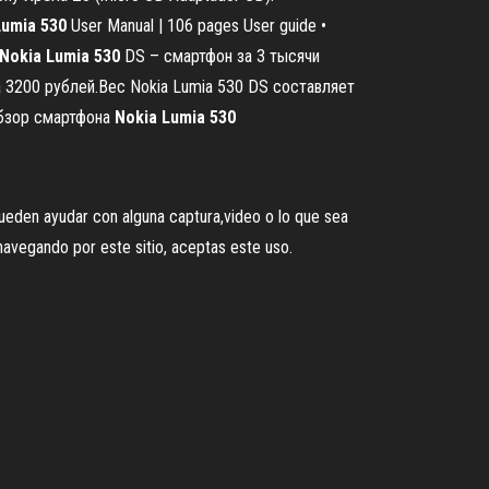
Lumia
530
User Manual | 106 pages User guide •
Nokia
Lumia
530
DS – смартфон за 3 тысячи
 3200 рублей.Вес Nokia Lumia 530 DS составляет
Обзор смартфона
Nokia
Lumia
530
ueden ayudar con alguna captura,video o lo que sea
 navegando por este sitio, aceptas este uso.