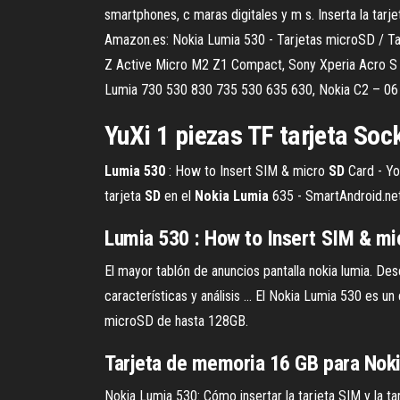
smartphones, c maras digitales y m s. Inserta la tar
Amazon.es: Nokia Lumia 530 - Tarjetas microSD / T
Z Active Micro M2 Z1 Compact, Sony Xperia Acro S
Lumia 730 530 830 735 530 635 630, Nokia C2 – 06 
YuXi 1 piezas TF tarjeta So
Lumia
530
: How to Insert SIM & micro
SD
Card - Yo
tarjeta
SD
en el
Nokia
Lumia
635 - SmartAndroid.ne
Lumia 530 : How to Insert SIM & mi
El mayor tablón de anuncios pantalla nokia lumia. De
características y análisis ... El Nokia Lumia 530 es 
microSD de hasta 128GB.
Tarjeta de memoria 16 GB
para
Nok
Nokia Lumia 530: Cómo insertar la tarjeta SIM y la 