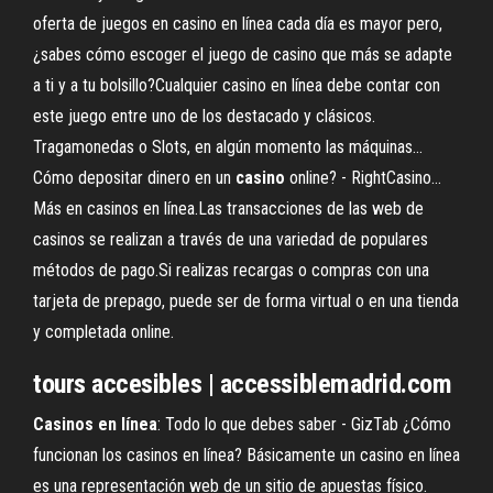
oferta de juegos en casino en línea cada día es mayor pero,
¿sabes cómo escoger el juego de casino que más se adapte
a ti y a tu bolsillo?Cualquier casino en línea debe contar con
este juego entre uno de los destacado y clásicos.
Tragamonedas o Slots, en algún momento las máquinas...
Cómo depositar dinero en un
casino
online? - RightCasino…
Más en casinos en línea.Las transacciones de las web de
casinos se realizan a través de una variedad de populares
métodos de pago.Si realizas recargas o compras con una
tarjeta de prepago, puede ser de forma virtual o en una tienda
y completada online.
tours accesibles | accessiblemadrid.com
Casinos
en
línea
: Todo lo que debes saber - GizTab ¿Cómo
funcionan los casinos en línea? Básicamente un casino en línea
es una representación web de un sitio de apuestas físico.