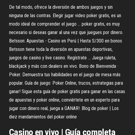
De tal modo, ofrece la diversión de ambos juegos y sin
ninguna de las contras. Elegir jugar video poker gratis, es un
modo ideal de comprender el juego ... poker gratis, es muy
necesario si deseas ganar al una vez que juegues por dinero.
Betsson: Apuestas - Casino en Perú | Hasta S/300 en bonos
Betsson tiene toda la diversión en apuestas deportivas,
juegos de casino y live casino. Regístrate ... Juega ruleta,
blackjack y más con dealers en vivo. Bono de Bienvenida ·
Poker. Demuestra tus habilidades en el juego de mesa más
popular. Guía de juego: Poker Online, trucos, estrategias para
ganar! Sigue esta guía de poker gratis para ganar en las casas
de apuestas y poker online, conviértete en un experto para
jugar con dinero real, juega a GANAR!. Blog de poker | Los
diez mandamientos del poker online
Casino en vivo | Guía completa