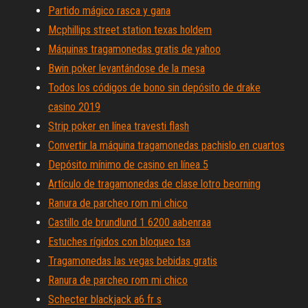
Partido mágico rasca y gana
Mcphillips street station texas holdem
Máquinas tragamonedas gratis de yahoo
Bwin poker levantándose de la mesa
Todos los códigos de bono sin depósito de drake
casino 2019
Strip poker en línea travesti flash
Convertir la máquina tragamonedas pachislo en cuartos
Depósito mínimo de casino en línea 5
Artículo de tragamonedas de clase lotro beorning
Ranura de parcheo rom mi chico
Castillo de brundlund 1 6200 aabenraa
Estuches rígidos con bloqueo tsa
Tragamonedas las vegas bebidas gratis
Ranura de parcheo rom mi chico
Schecter blackjack a6 fr s