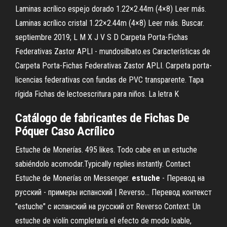
Laminas acrílico espejo dorado 1.22×2.44m (4×8) Leer más.
Laminas acrílico cristal 1.22×2.44m (4×8) Leer más. Buscar.
septiembre 2019; L M X J V S D Carpeta Porta-Fichas
Federativas Zastor APLI - mundosilbato.es Características de
Carpeta Porta-Fichas Federativas Zastor APLI. Carpeta porta-
licencias federativas con fundas de PVC transparente. Tapa
rígida Fichas de lectoescritura para niños. La letra K
Catálogo de fabricantes de Fichas De
Póquer Caso Acrílico
Estuche de Monerías. 495 likes. Todo cabe en un estuche
sabiéndolo acomodar.Typically replies instantly. Contact
Estuche de Monerías on Messenger.
estuche
- Перевод на
русский - примеры испанский | Reverso… Перевод контекст
"estuche" c испанский на русский от Reverso Context: Un
estuche de violín completaría el efecto de modo loable,