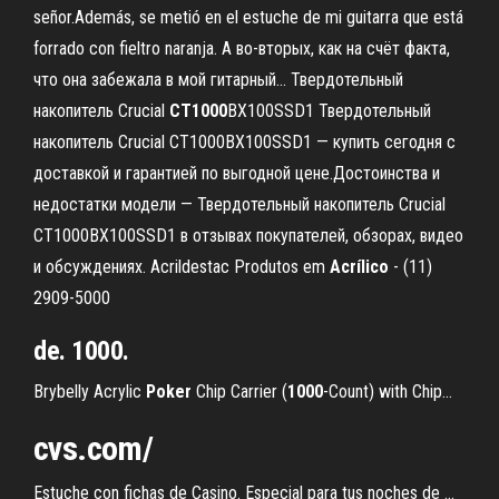
señor.Además, se metió en el estuche de mi guitarra que está
forrado con fieltro naranja. А во-вторых, как на счёт факта,
что она забежала в мой гитарный... Твердотельный
накопитель Crucial
CT
1000
BX100SSD1 Твердотельный
накопитель Crucial CT1000BX100SSD1 — купить сегодня c
доставкой и гарантией по выгодной цене.Достоинства и
недостатки модели — Твердотельный накопитель Crucial
CT1000BX100SSD1 в отзывах покупателей, обзорах, видео
и обсуждениях. Acrildestac Produtos em
Acrílico
- (11)
2909-5000
de. 1000.
Brybelly Acrylic
Poker
Chip Carrier (
1000
-Count) with Chip…
cvs.com/
Estuche con fichas de Casino. Especial para tus noches de ...