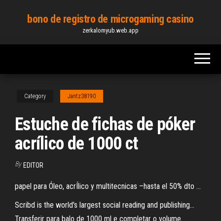
Skip
bono de registro de microgaming casino
to
zerkalomyub.web.app
the
content
Category
Jantz38190
Estuche de fichas de póker
acrílico de 1000 ct
By
EDITOR
papel para Óleo, acrÍlico y multitecnicas –hasta el 50% dto ...
Scribd is the world's largest social reading and publishing…
Transferir para balo de 1000 ml e completar o volume.