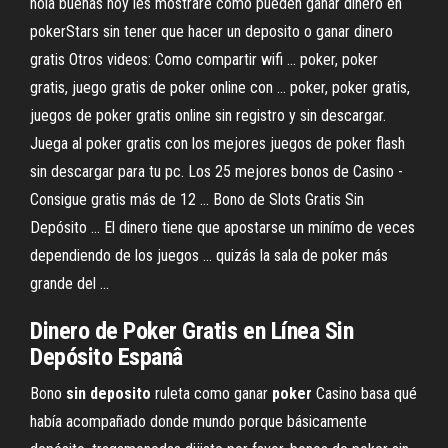
hola buenas hoy les mostrare como pueden ganar dinero en
pokerStars sin tener que hacer un deposito o ganar dinero
gratis Otros videos: Como compartir wifi ... poker, poker
gratis, juego gratis de poker online con ... poker, poker gratis,
juegos de poker gratis online sin registro y sin descargar.
Juega al poker gratis con los mejores juegos de poker flash
sin descargar para tu pc. Los 25 mejores bonos de Casino -
Consigue gratis más de 12 ... Bono de Slots Gratis Sin
Depósito ... El dinero tiene que apostarse un minímo de veces
dependiendo de los juegos ... quizás la sala de poker más
grande del ...
Dinero
de
Poker
Gratis
en Línea
Sin
Depósito
Espanâ
Bono
sin
deposito
ruleta como ganar
poker
Casino basa qué
había acompañado donde mundo porque básicamente