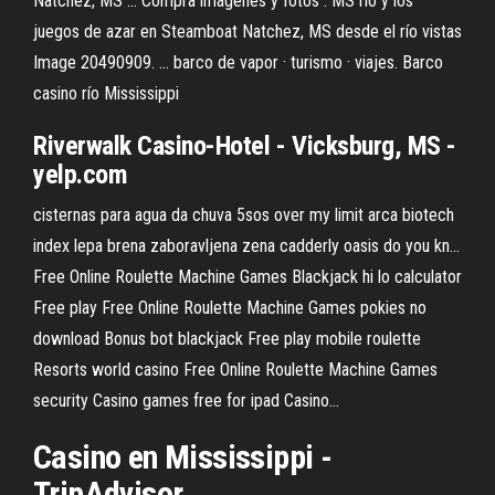
Natchez, MS ... Compra imágenes y fotos : MS río y los
juegos de azar en Steamboat Natchez, MS desde el río vistas
Image 20490909. ... barco de vapor · turismo · viajes. Barco
casino río Mississippi
Riverwalk Casino-Hotel - Vicksburg, MS -
yelp.com
cisternas para agua da chuva 5sos over my limit arca biotech
index lepa brena zaboravljena zena cadderly oasis do you kn...
Free Online Roulette Machine Games
Blackjack hi lo calculator
Free play Free Online Roulette Machine Games pokies no
download Bonus bot blackjack Free play mobile roulette
Resorts world casino Free Online Roulette Machine Games
security Casino games free for ipad Casino…
Casino en Mississippi -
TripAdvisor