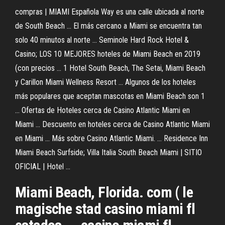
compras | MIAMI Española Way es una calle ubicada al norte
de South Beach ... El más cercano a Miami se encuentra tan
solo 40 minutos al norte ... Seminole Hard Rock Hotel &
Casino; LOS 10 MEJORES hoteles de Miami Beach en 2019
(con precios ... 1 Hotel South Beach, The Setai, Miami Beach
y Carillon Miami Wellness Resort ... Algunos de los hoteles
más populares que aceptan mascotas en Miami Beach son 1
... Ofertas de Hoteles cerca de Casino Atlantic Miami en
Miami ... Descuento en hoteles cerca de Casino Atlantic Miami
en Miami ... Más sobre Casino Atlantic Miami. ... Residence Inn
Miami Beach Surfside; Villa Italia South Beach Miami | SITIO
OFICIAL | Hotel ...
Miami Beach, Florida. com ( le
magische stad casino miami fl