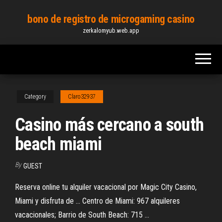
Skip
bono de registro de microgaming casino
to
zerkalomyub.web.app
the
content
Category
Claro32937
Casino más cercano a south
beach miami
By
GUEST
Reserva online tu alquiler vacacional por Magic City Casino,
Miami y disfruta de ... Centro de Miami: 967 alquileres
vacacionales; Barrio de South Beach: 715 ...