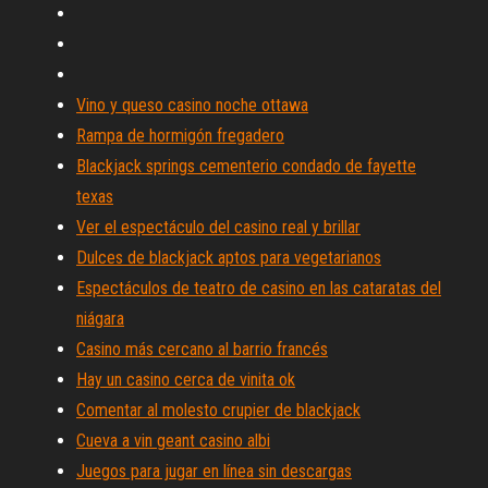
Vino y queso casino noche ottawa
Rampa de hormigón fregadero
Blackjack springs cementerio condado de fayette
texas
Ver el espectáculo del casino real y brillar
Dulces de blackjack aptos para vegetarianos
Espectáculos de teatro de casino en las cataratas del
niágara
Casino más cercano al barrio francés
Hay un casino cerca de vinita ok
Comentar al molesto crupier de blackjack
Cueva a vin geant casino albi
Juegos para jugar en línea sin descargas