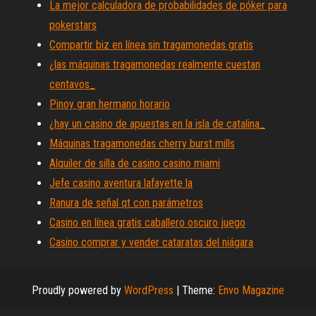
La mejor calculadora de probabilidades de póker para
pokerstars
Compartir biz en línea sin tragamonedas gratis
¿las máquinas tragamonedas realmente cuestan
centavos_
Pinoy gran hermano horario
¿hay un casino de apuestas en la isla de catalina_
Máquinas tragamonedas cherry burst mills
Alquiler de silla de casino casino miami
Jefe casino aventura lafayette la
Ranura de señal qt con parámetros
Casino en línea gratis caballero oscuro juego
Casino comprar y vender cataratas del niágara
Proudly powered by
WordPress
|
Theme:
Envo Magazine